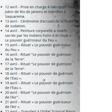
12 avril - Prise en charge à l'aéroport Tom
Jobin de Rio de Janeiro et transfert à
Saquarema.
13 avril - Cérémonie d'accueil de la hutte
de sudation.
14 avril - Peinture corporelle à motifs
sacrés par les Indiens Fulni-ô et rituel «
Le pouvoir guérisseur du Feu ».
15 avril – Rituel « Le pouvoir guérisseur
du Feu ».
16 avril - Rituel "Le pouvoir de guérison
de la Terre".
17 avril - Rituel "Le pouvoir de guérison
de la Terre".
18 avril – Rituel « Le pouvoir de guérison
de l'Eau ».
19 avril – Rituel « Le pouvoir de guérison
de l'Eau ».
20 avril - Rituel "Le pouvoir de guérison
de l'Air".
21 avril – Rituel « Le pouvoir guérisseur
de l'Air ».
22 avril – Transfert à l'hôtel Tropical Barra