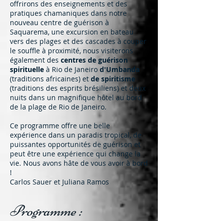
offrirons des enseignements et des
pratiques chamaniques dans notre
nouveau centre de guérison à
Saquarema, une excursion en bateau
vers des plages et des cascades à couper
le souffle à proximité, nous visiterons
également des
centres de guérison
spirituelle
à Rio de Janeiro
d'Umbanda
(traditions africaines) et
de spiritisme
(traditions des esprits brésiliens) et deux
nuits dans un magnifique hôtel au bord
de la plage de Rio de Janeiro.
Ce programme offre une belle
expérience dans un paradis tropical, de
puissantes opportunités de guérison et
peut être une expérience qui change la
vie. Nous avons hâte de vous avoir à bord
!
Carlos Sauer et Juliana Ramos
Programme :