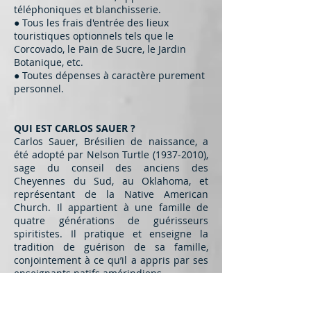
téléphoniques et blanchisserie.
● Tous les frais d'entrée des lieux
touristiques optionnels tels que le
Corcovado, le Pain de Sucre, le Jardin
Botanique, etc.
● Toutes dépenses à caractère purement
personnel.
QUI EST CARLOS SAUER ?
Carlos Sauer, Brésilien de naissance, a
été adopté par Nelson Turtle
(1937-2010)
,
sage du conseil des anciens des
Cheyennes du Sud, au Oklahoma, et
représentant de la Native American
Church. Il appartient à une famille de
quatre générations de guérisseurs
spiritistes. Il pratique et enseigne la
tradition de guérison de sa famille,
conjointement à ce qu’il a appris par ses
enseignants natifs amérindiens.
Il a enseigné pendant plus de vingt ans
au Esalen Institute, Big Sure, California,