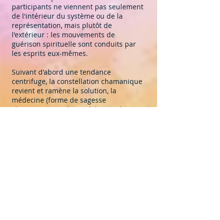
participants ne viennent pas seulement
de l'intérieur du système ou de la
représentation, mais plutôt de
l'extérieur : les mouvements de
guérison spirituelle sont conduits par
les esprits eux-mêmes.
Suivant d'abord une tendance
centrifuge, la constellation chamanique
revient et ramène la solution, la
médecine (forme de sagesse
chamanique) ou le remède sous la
forme d'un mouvement inattendu et
imprévisible, d'un toucher invisible,
d'une voix parmi les voix, d'un baume
réparateur qui dissout les malentendus
et rouvre la personne à l'amour et à la
joie. Pour cette raison, les participants
font l'expérience directe de ce contact
avec leur propre âme et esprit, en
créant en eux un espace sacré de plus
en plus large, pour accueillir la
présence révélatrice et transformatrice